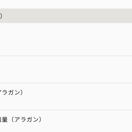
顔）
アラガン）
倍量（アラガン）