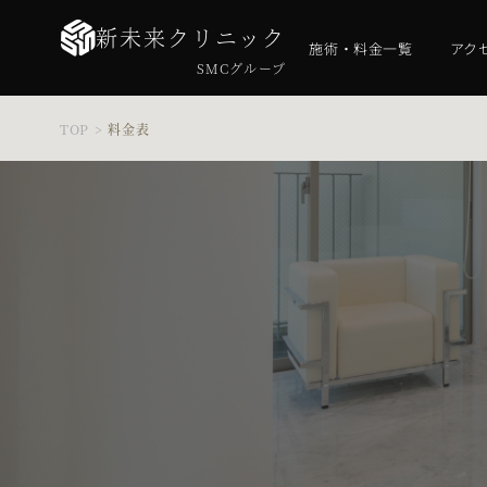
新未来クリニック
施術・料金一覧
アク
SMCグループ
TOP
>
料金表