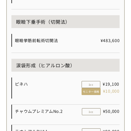
眼瞼下垂手術（切開法）
眼瞼挙筋前転術切開法
¥483,600
涙袋形成（ヒアルロン酸）
ピネハ
¥19,100
1cc
¥10,000
モニター価格
チャウムプレミアムNo.2
¥50,000
1cc