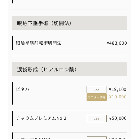
眼瞼下垂手術（切開法）
眼瞼挙筋前転術切開法
¥483,600
涙袋形成（ヒアルロン酸）
ピネハ
¥19,100
1cc
¥10,000
モニター価格
チャウムプレミアムNo.2
¥50,000
1cc