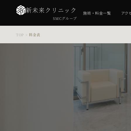
新未来クリニック
施術・料金一覧
アク
SMCグループ
TOP
>
料金表