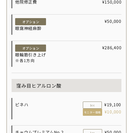
他院修正費
¥150,000
¥50,000
オプション
眼窩神経麻酔
¥286,400
オプション
眼輪筋引き上げ
※各1方向
窪み目ヒアルロン酸
ピネハ
¥19,100
1cc
¥10,000
モニター価格
チャウムプレミアムNo.2
¥50,000
1cc